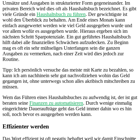
Umsätze und Ausgaben in strukturierter Form gegeneinander. Im
privaten Bereich wird dies oft als Haushaltsbuch bezeichnet. Es gibt
viele Gründe ein
Haushaltsbuch zu führen
. Der gewichtigste ist
wohl den Überblick zu behalten. Am Ende eines Monats kann
einfach ausgewertet werden wie viel Geld ausgegeben wurde und
vor allem wofür es ausgegeben wurde. Hieraus ergeben sich im
nächsten Schritt Sparpotenziale. Ein gut geführtes Haushaltsbuch
hilft dabei alle finanziellen Schwächen aufzudecken. Zu Beginn
mag es oft ein sehr mühseliges Unterfangen sein die ganzen
Ausgaben zu vermerken, nach einer Zeit wird dies jedoch zur
Routine.
Tipp: Ich persönlich versuche das meiste mit Karte zu bezahlen, so
kann ich am nachhinein sehr gut nachvollziehen wohin das Geld
gegangen ist, ohne unterwegs schon alles akribisch mitschreiben zu
müssen.
Wem das Führen eines Haushaltsbuches zu aufwendig ist, der ist gut
beraten seine
Finanzen zu automatisieren
. Durch wenige einmalig
eingerichtete Daueraufträge geht das Geld immer dahin wo es hin
soll, noch bevor es ausgegeben werden kann.
Effizienter werden
Das Wort effizient ist oft negativ behaftet weil wir damit Einschnitte