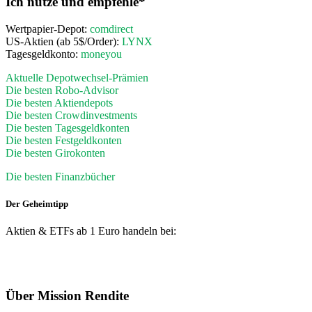
Ich nutze und empfehle*
Wertpapier-Depot:
comdirect
US-Aktien (ab 5$/Order):
LYNX
Tagesgeldkonto:
moneyou
Aktuelle Depotwechsel-Prämien
Die besten Robo-Advisor
Die besten Aktiendepots
Die besten Crowdinvestments
Die besten Tagesgeldkonten
Die besten Festgeldkonten
Die besten Girokonten
Die besten Finanzbücher
Der Geheimtipp
Aktien & ETFs ab 1 Euro handeln bei:
Footer
Über Mission Rendite