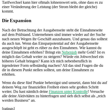
Tarifwechsel kann hier oftmals lohnenswert sein, ohne dass es zu
einer Veränderung der Leistung (der Strom bleibt der gleiche)
kommt.
Die Expansion
Nach der Betrachtung der Ausgabenseite steht die Einnahmeseite
auf dem Prüfstand. Unternehmen sind immer wieder auf der Suche
nach neuen Wegen ihr Geschäft auszubauen. Und genau das solltest
du auch tun. Wenn das Einsparpotential auf der Ausgabenseite
ausgeschöpft ist geht es rüber zu den Einnahmen. Wie kannst du
deine Einnahmen erhöhen? Bringt ein
Nebenjob
mehr Geld? Ist es
möglich das Gehalt weiter zu steigern? Würde ein Jobwechsel ein
höheres Gehalt bringen? Kann ich mich nebenberuflich in
irgendeiner Form selbständig machen? All das sind Fragen die du
dir in diesem Punkt stellen solltest, um deine Einnahmen zu
erhöhen.
Wenn du diese fünf Punkte beherzigst und umsetzt, dann bist du auf
deinem Weg zur finanziellen Freiheit einen sehr großen Schritt
weiter. Du hast nämlich deine
Finanzen unter Kontrolle
! Versuche
alle deine Aktivitäten zu hinterfragen und sieh dich selbst als „reich
werden Business“ an.
[ratings]