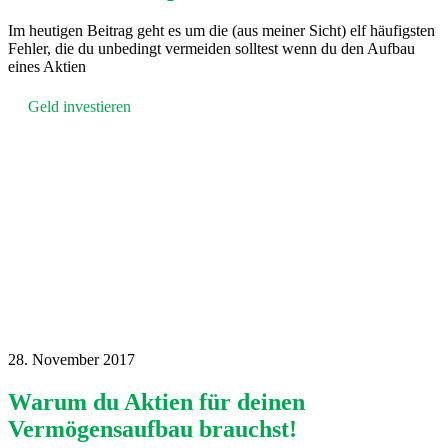
Im heutigen Beitrag geht es um die (aus meiner Sicht) elf häufigsten
Fehler, die du unbedingt vermeiden solltest wenn du den Aufbau
eines Aktien
Geld investieren
28. November 2017
Warum du Aktien für deinen
Vermögensaufbau brauchst!