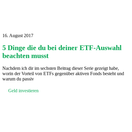
16. August 2017
5 Dinge die du bei deiner ETF-Auswahl
beachten musst
Nachdem ich dir im sechsten Beitrag dieser Serie gezeigt habe,
worin der Vorteil von ETFs gegenüber aktiven Fonds besteht und
warum du passiv
Geld investieren