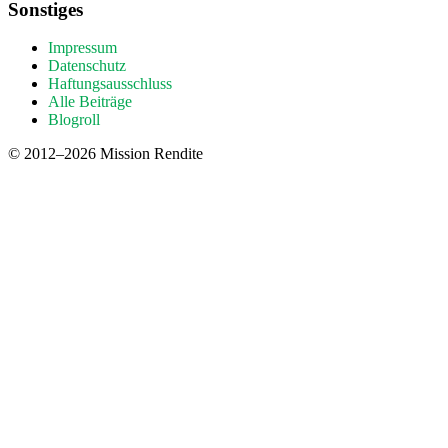
Sonstiges
Impressum
Datenschutz
Haftungsausschluss
Alle Beiträge
Blogroll
© 2012–2026 Mission Rendite