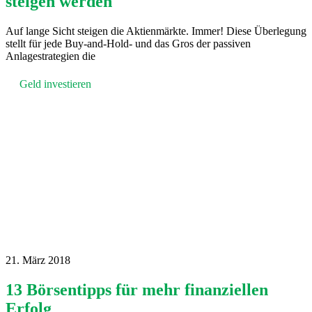
steigen werden
Auf lange Sicht steigen die Aktienmärkte. Immer! Diese Überlegung
stellt für jede Buy-and-Hold- und das Gros der passiven
Anlagestrategien die
Geld investieren
21. März 2018
13 Börsentipps für mehr finanziellen
Erfolg