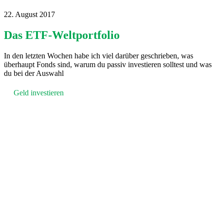
22. August 2017
Das ETF-Weltportfolio
In den letzten Wochen habe ich viel darüber geschrieben, was
überhaupt Fonds sind, warum du passiv investieren solltest und was
du bei der Auswahl
Geld investieren