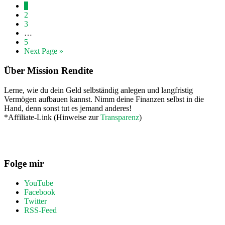
Go
1
to
Go
2
page
to
Go
3
page
to
Interim
…
page
pages
Go
5
omitted
to
Go
Next Page »
page
to
Footer
Über Mission Rendite
Lerne, wie du dein Geld selbständig anlegen und langfristig
Vermögen aufbauen kannst. Nimm deine Finanzen selbst in die
Hand, denn sonst tut es jemand anderes!
*Affiliate-Link (Hinweise zur
Transparenz
)
Folge mir
YouTube
Facebook
Twitter
RSS-Feed