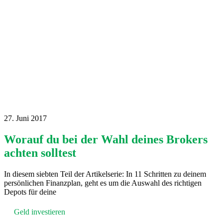
27. Juni 2017
Worauf du bei der Wahl deines Brokers
achten solltest
In diesem siebten Teil der Artikelserie: In 11 Schritten zu deinem
persönlichen Finanzplan, geht es um die Auswahl des richtigen
Depots für deine
Geld investieren