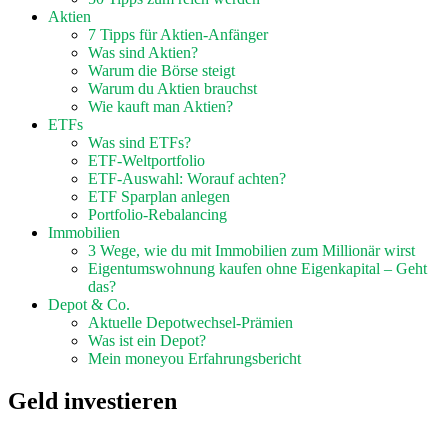
Aktien
7 Tipps für Aktien-Anfänger
Was sind Aktien?
Warum die Börse steigt
Warum du Aktien brauchst
Wie kauft man Aktien?
ETFs
Was sind ETFs?
ETF-Weltportfolio
ETF-Auswahl: Worauf achten?
ETF Sparplan anlegen
Portfolio-Rebalancing
Immobilien
3 Wege, wie du mit Immobilien zum Millionär wirst
Eigentumswohnung kaufen ohne Eigenkapital – Geht
das?
Depot & Co.
Aktuelle Depotwechsel-Prämien
Was ist ein Depot?
Mein moneyou Erfahrungsbericht
Geld investieren