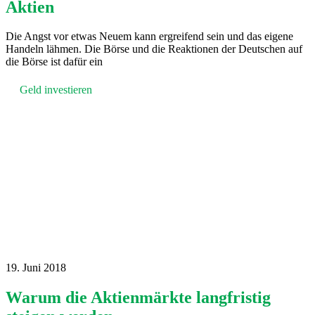
Aktien
Die Angst vor etwas Neuem kann ergreifend sein und das eigene
Handeln lähmen. Die Börse und die Reaktionen der Deutschen auf
die Börse ist dafür ein
Geld investieren
19. Juni 2018
Warum die Aktienmärkte langfristig