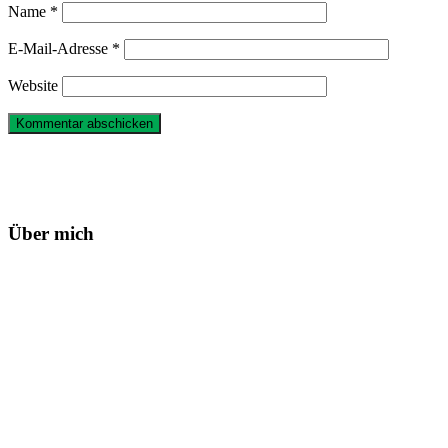
Name
*
E-Mail-Adresse
*
Website
Haupt-
Sidebar
Über mich