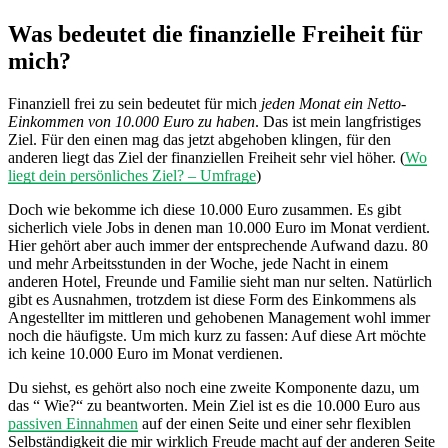
Was bedeutet die finanzielle Freiheit für
mich?
Finanziell frei zu sein bedeutet für mich
jeden Monat ein Netto-
Einkommen von 10.000 Euro zu haben
. Das ist mein langfristiges
Ziel. Für den einen mag das jetzt abgehoben klingen, für den
anderen liegt das Ziel der finanziellen Freiheit sehr viel höher. (
Wo
liegt dein persönliches Ziel? – Umfrage
)
Doch wie bekomme ich diese 10.000 Euro zusammen. Es gibt
sicherlich viele Jobs in denen man 10.000 Euro im Monat verdient.
Hier gehört aber auch immer der entsprechende Aufwand dazu. 80
und mehr Arbeitsstunden in der Woche, jede Nacht in einem
anderen Hotel, Freunde und Familie sieht man nur selten. Natürlich
gibt es Ausnahmen, trotzdem ist diese Form des Einkommens als
Angestellter im mittleren und gehobenen Management wohl immer
noch die häufigste. Um mich kurz zu fassen: Auf diese Art möchte
ich keine 10.000 Euro im Monat verdienen.
Du siehst, es gehört also noch eine zweite Komponente dazu, um
das “ Wie?“ zu beantworten. Mein Ziel ist es die 10.000 Euro aus
passiven Einnahmen
auf der einen Seite und einer sehr flexiblen
Selbständigkeit die mir wirklich Freude macht auf der anderen Seite