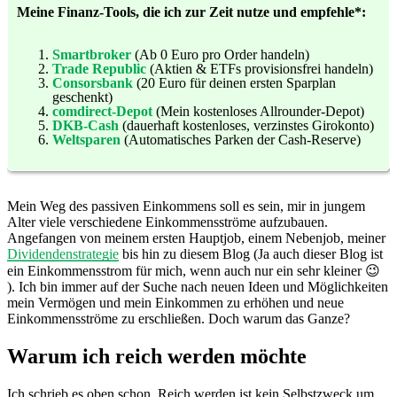
Meine Finanz-Tools, die ich zur Zeit nutze und empfehle*:
Smartbroker
(Ab 0 Euro pro Order handeln)
Trade Republic
(Aktien & ETFs provisionsfrei handeln)
Consorsbank
(20 Euro für deinen ersten Sparplan
geschenkt)
comdirect-Depot
(Mein kostenloses Allrounder-Depot)
DKB-Cash
(dauerhaft kostenloses, verzinstes Girokonto)
Weltsparen
(Automatisches Parken der Cash-Reserve)
Mein Weg des passiven Einkommens soll es sein, mir in jungem
Alter viele verschiedene Einkommensströme aufzubauen.
Angefangen von meinem ersten Hauptjob, einem Nebenjob, meiner
Dividendenstrategie
bis hin zu diesem Blog (Ja auch dieser Blog ist
ein Einkommensstrom für mich, wenn auch nur ein sehr kleiner 😉
). Ich bin immer auf der Suche nach neuen Ideen und Möglichkeiten
mein Vermögen und mein Einkommen zu erhöhen und neue
Einkommensströme zu erschließen. Doch warum das Ganze?
Warum ich reich werden möchte
Ich schrieb es oben schon. Reich werden ist kein Selbstzweck um