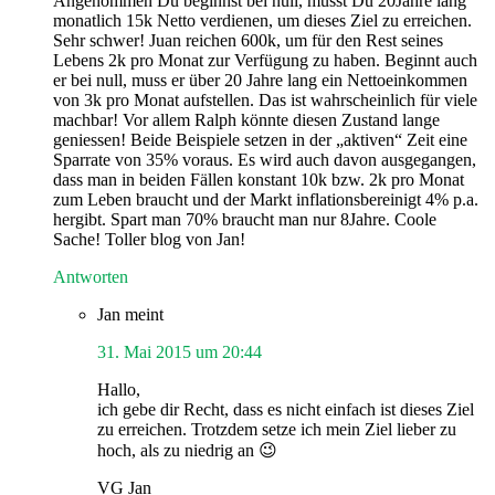
Angenommen Du beginnst bei null, musst Du 20Jahre lang
monatlich 15k Netto verdienen, um dieses Ziel zu erreichen.
Sehr schwer! Juan reichen 600k, um für den Rest seines
Lebens 2k pro Monat zur Verfügung zu haben. Beginnt auch
er bei null, muss er über 20 Jahre lang ein Nettoeinkommen
von 3k pro Monat aufstellen. Das ist wahrscheinlich für viele
machbar! Vor allem Ralph könnte diesen Zustand lange
geniessen! Beide Beispiele setzen in der „aktiven“ Zeit eine
Sparrate von 35% voraus. Es wird auch davon ausgegangen,
dass man in beiden Fällen konstant 10k bzw. 2k pro Monat
zum Leben braucht und der Markt inflationsbereinigt 4% p.a.
hergibt. Spart man 70% braucht man nur 8Jahre. Coole
Sache! Toller blog von Jan!
Antworten
Jan
meint
31. Mai 2015 um 20:44
Hallo,
ich gebe dir Recht, dass es nicht einfach ist dieses Ziel
zu erreichen. Trotzdem setze ich mein Ziel lieber zu
hoch, als zu niedrig an 😉
VG Jan