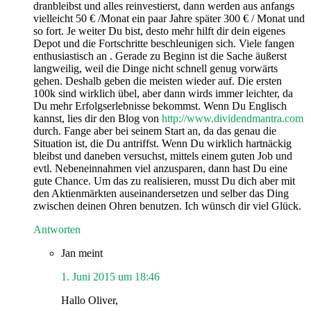
dranbleibst und alles reinvestierst, dann werden aus anfangs
vielleicht 50 € /Monat ein paar Jahre später 300 € / Monat und
so fort. Je weiter Du bist, desto mehr hilft dir dein eigenes
Depot und die Fortschritte beschleunigen sich. Viele fangen
enthusiastisch an . Gerade zu Beginn ist die Sache äußerst
langweilig, weil die Dinge nicht schnell genug vorwärts
gehen. Deshalb geben die meisten wieder auf. Die ersten
100k sind wirklich übel, aber dann wirds immer leichter, da
Du mehr Erfolgserlebnisse bekommst. Wenn Du Englisch
kannst, lies dir den Blog von
http://www.dividendmantra.com
durch. Fange aber bei seinem Start an, da das genau die
Situation ist, die Du antriffst. Wenn Du wirklich hartnäckig
bleibst und daneben versuchst, mittels einem guten Job und
evtl. Nebeneinnahmen viel anzusparen, dann hast Du eine
gute Chance. Um das zu realisieren, musst Du dich aber mit
den Aktienmärkten auseinandersetzen und selber das Ding
zwischen deinen Ohren benutzen. Ich wünsch dir viel Glück.
Antworten
Jan
meint
1. Juni 2015 um 18:46
Hallo Oliver,