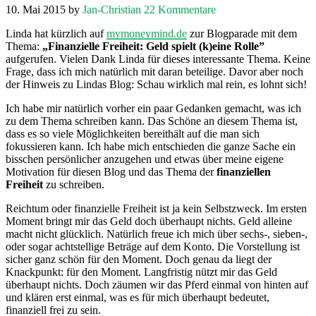
10. Mai 2015
by
Jan-Christian
22 Kommentare
Linda hat kürzlich auf
mymoneymind.de
zur Blogparade mit dem
Thema:
„Finanzielle Freiheit: Geld spielt (k)eine Rolle”
aufgerufen. Vielen Dank Linda für dieses interessante Thema. Keine
Frage, dass ich mich natürlich mit daran beteilige. Davor aber noch
der Hinweis zu Lindas Blog: Schau wirklich mal rein, es lohnt sich!
Ich habe mir natürlich vorher ein paar Gedanken gemacht, was ich
zu dem Thema schreiben kann. Das Schöne an diesem Thema ist,
dass es so viele Möglichkeiten bereithält auf die man sich
fokussieren kann. Ich habe mich entschieden die ganze Sache ein
bisschen persönlicher anzugehen und etwas über meine eigene
Motivation für diesen Blog und das Thema der
finanziellen
Freiheit
zu schreiben.
Reichtum oder finanzielle Freiheit ist ja kein Selbstzweck. Im ersten
Moment bringt mir das Geld doch überhaupt nichts. Geld alleine
macht nicht glücklich. Natürlich freue ich mich über sechs-, sieben-,
oder sogar achtstellige Beträge auf dem Konto. Die Vorstellung ist
sicher ganz schön für den Moment. Doch genau da liegt der
Knackpunkt: für den Moment. Langfristig nützt mir das Geld
überhaupt nichts. Doch zäumen wir das Pferd einmal von hinten auf
und klären erst einmal, was es für mich überhaupt bedeutet,
finanziell frei zu sein.