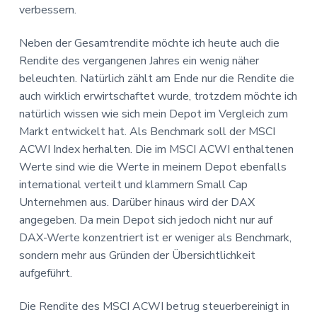
I
verbessern.
s
i
n
f
b
p
n
n
a
Neben der Gesamtrendite möchte ich heute auch die
r
g
u
t
Rendite des vergangenen Jahres ein wenig näher
e
i
e
n
beleuchten. Natürlich zählt am Ende nur die Rendite die
n
n
e
u
auch wirklich erwirtschaftet wurde, trotzdem möchte ich
g
n
d
r
natürlich wissen wie sich mein Depot im Vergleich zum
e
f
Markt entwickelt hat. Als Benchmark soll der MSCI
n
i
a
ACWI Index herhalten. Die im MSCI ACWI enthaltenen
n
a
Werte sind wie die Werte in meinem Depot ebenfalls
k
n
international verteilt und klammern Small Cap
z
t
i
Unternehmen aus. Darüber hinaus wird der DAX
e
angegeben. Da mein Depot sich jedoch nicht nur auf
i
l
DAX-Werte konzentriert ist er weniger als Benchmark,
l
o
e
sondern mehr aus Gründen der Übersichtlichkeit
F
aufgeführt.
r
n
e
i
Die Rendite des MSCI ACWI betrug steuerbereinigt in
e