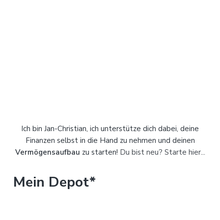
-
S
i
d
e
b
a
Ich bin Jan-Christian, ich unterstütze dich dabei, deine
r
Finanzen selbst in die Hand zu nehmen und deinen
Vermögensaufbau
zu starten!
Du bist neu? Starte hier...
Mein Depot*