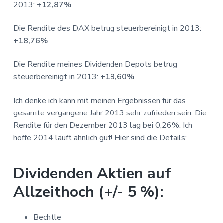
h
2013:
+12,87%
e
n
i
t
Die Rendite des DAX betrug steuerbereinigt in 2013:
e
+18,76%
r
r
e
Die Rendite meines Dividenden Depots betrug
i
steuerbereinigt in 2013:
+18,60%
c
h
e
Ich denke ich kann mit meinen Ergebnissen für das
n
gesamte vergangene Jahr 2013 sehr zufrieden sein. Die
Rendite für den Dezember 2013 lag bei 0,26%. Ich
hoffe 2014 läuft ähnlich gut! Hier sind die Details:
Dividenden Aktien auf
Allzeithoch (+/- 5 %):
Bechtle