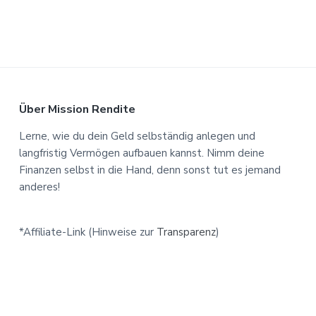
F
Über Mission Rendite
o
Lerne, wie du dein Geld selbständig anlegen und
langfristig Vermögen aufbauen kannst. Nimm deine
o
Finanzen selbst in die Hand, denn sonst tut es jemand
t
anderes!
e
*Affiliate-Link (Hinweise zur
Transparenz
)
r