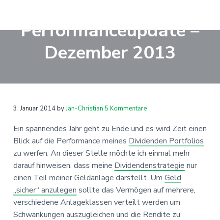
Z
S
Z
Z
u
k
u
u
Performanceupdate –
r
i
r
r
R
e
H
p
H
F
Dezember 2013
i
a
t
a
u
c
u
o
u
ß
h
w
p
m
p
z
e
t
a
t
e
r
d
n
i
s
i
L
3. Januar 2014
by
Jan-Christian
5 Kommentare
e
a
n
i
l
n
e
Ein spannendes Jahr geht zu Ende und es wird Zeit einen
v
c
d
e
,
V
Blick auf die Performance meines
Dividenden Portfolios
i
o
e
s
s
e
zu werfen. An dieser Stelle möchte ich einmal mehr
g
n
b
p
r
e
darauf hinweisen, dass meine
Dividendenstrategie
nur
a
t
a
r
m
ö
einen Teil meiner Geldanlage darstellt. Um
Geld
t
e
r
i
g
r
„sicher“ anzulegen
sollte das Vermögen auf mehrere,
i
n
s
n
e
n
verschiedene Anlageklassen verteilt werden um
o
t
p
g
-
a
Schwankungen auszugleichen und die Rendite zu
n
r
e
u