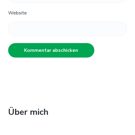
Website
H
a
u
Über mich
p
t