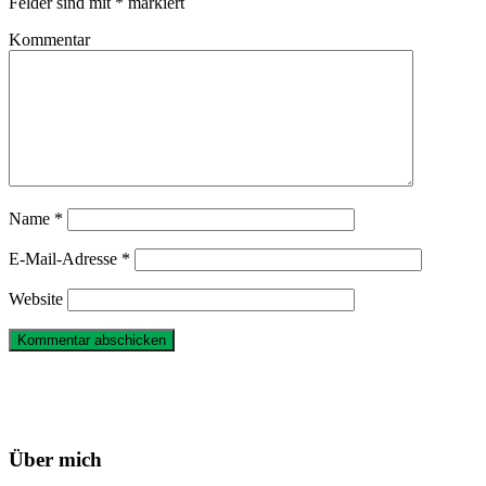
Felder sind mit
*
markiert
Kommentar
Name
*
E-Mail-Adresse
*
Website
Haupt-
Sidebar
Über mich