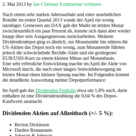
2. Mai 2013
by
Jan-Christian
Kommentar verfassen
Nach einem sehr starken Jahresauftakt und einer ansehnlichen
Rendite im ersten Quartal 2013 wurde der April ein wenig
unruhiger. Gemessen am DAX gab der Markt im letzten Monat
zwischenzeitlich ein paar Prozent ab, konnte sich dann aber wieder
knapp über sein Ausgangsniveau zurückarbeiten. Meinem
Dividendendepot ging es ähnlich, zur Monatsmitte hin stützen die
US-Aktien das Depot noch ein wenig, zum Monatsende führten
jedoch die schwächelnde Bechtle-Aktie und ein gestiegener
EUR/USD-Kurs zu einem kleinen Minus auf Monatsbasis.
Eine sehr erfreuliche Entwicklung machte im April die Aktie von
Microsoft durch, die nach einer langen Seitwärtsbewegung im
letzten Monat einen kleinen Sprung machte. Im Folgenden kommt
die detaillierte Auswertung meiner Depotperformance:
Im April gab das
Dividenden Portfolio
etwa um 1,8% nach, darin
enthalten ist eine Dividendenzahlung die 0,04 % des Depot-
Kaufwerts ausmacht.
Dividenden Aktien auf Allzeithoch (+/- 5 %):
Becton Dickinson
Darden Restaurants
Johnson & Johnson