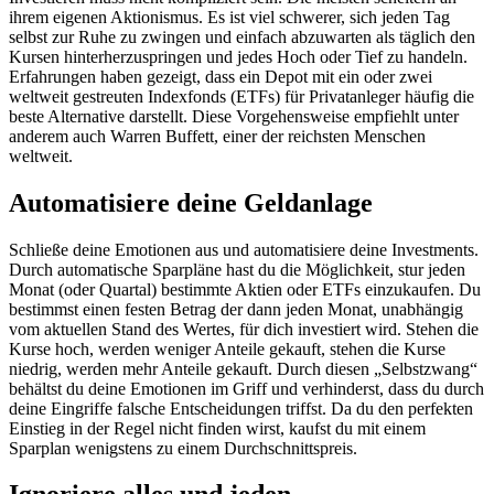
ihrem eigenen Aktionismus. Es ist viel schwerer, sich jeden Tag
selbst zur Ruhe zu zwingen und einfach abzuwarten als täglich den
Kursen hinterherzuspringen und jedes Hoch oder Tief zu handeln.
Erfahrungen haben gezeigt, dass ein Depot mit ein oder zwei
weltweit gestreuten Indexfonds (ETFs) für Privatanleger häufig die
beste Alternative darstellt. Diese Vorgehensweise empfiehlt unter
anderem auch Warren Buffett, einer der reichsten Menschen
weltweit.
Automatisiere deine Geldanlage
Schließe deine Emotionen aus und automatisiere deine Investments.
Durch automatische Sparpläne hast du die Möglichkeit, stur jeden
Monat (oder Quartal) bestimmte Aktien oder ETFs einzukaufen. Du
bestimmst einen festen Betrag der dann jeden Monat, unabhängig
vom aktuellen Stand des Wertes, für dich investiert wird. Stehen die
Kurse hoch, werden weniger Anteile gekauft, stehen die Kurse
niedrig, werden mehr Anteile gekauft. Durch diesen „Selbstzwang“
behältst du deine Emotionen im Griff und verhinderst, dass du durch
deine Eingriffe falsche Entscheidungen triffst. Da du den perfekten
Einstieg in der Regel nicht finden wirst, kaufst du mit einem
Sparplan wenigstens zu einem Durchschnittspreis.