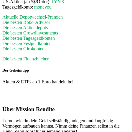
US-Aktien (ab 5$/Order):
LYNX
Tagesgeldkonto:
moneyou
Aktuelle Depotwechsel-Prämien
Die besten Robo-Advisor
Die besten Aktiendepots
Die besten Crowdinvestments
Die besten Tagesgeldkonten
Die besten Festgeldkonten
Die besten Girokonten
Die besten Finanzbücher
Der Geheimtipp
Aktien & ETFs ab 1 Euro handeln bei:
Footer
Über Mission Rendite
Lerne, wie du dein Geld selbständig anlegen und langfristig
Vermögen aufbauen kannst. Nimm deine Finanzen selbst in die
Hand, denn sonst tut es jemand anderes!