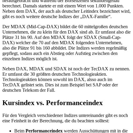
herausgebracht und während der Börsenzeiten sekundengenau
berechnet. Damals startete er mit einem Wert von 1.000 Punkten.
Neben dem DAX, der auch als deutscher Leitindex bezeichnet wird,
gibt es noch weitere deutsche Indizes der „DAX-Familie“.
Der MDAX (Mid-Cap-DAX) bildet die 60 mittelgroßen deutschen
Unternehmen, die zu klein für den DAX sind ab. Er umfasst also die
Plätze 31 bis 90. Auf den MDAX folgt der SDAX (Small-Cap-
DAX) welcher die 70 auf den MDAX folgenden Unternehmen,
also die Plätze 91 bis 160 abbildet. Die Indizes werden regelmäßig
gepflegt, sodass auch ein Abstieg oder Aufstieg zwischen den
einzelnen Indizes möglich ist.
Neben DAX, MDAX und SDAX ist noch der TecDAX zu nennen.
Er umfasst die 30 größten deutschen Technologieaktien.
Technologieaktien können sowohl im DAX, alsso auch im
TecDAX gelistet sein. Dies ist zum Beispiel bei SAP oder der
deutschen Telekom der Fall.
Kursindex vs. Performanceindex
Für den Vergleich verschiedener Indizes untereinander gibt es noch
eine Feinheit in der Berechnung, die du beachten solltest:
Beim
Performanceindex
werden Ausschüttungen mit in die